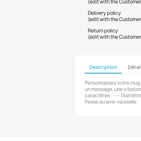
(edit with the Custome
réer une liste d'envies
Delivery policy
(edit with the Custome
e la liste d'envies
Return policy
(edit with the Custome
Annuler
Créer une liste d'envies
Description
Détai
Personnalisez votre mug 
un message, une citation
caractères : --- Diamètre
Passe au lave-vaisselle.