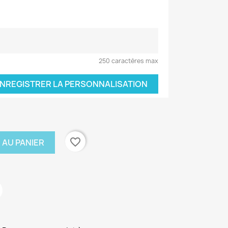
250 caractères max
NREGISTRER LA PERSONNALISATION
favorite_border
 AU PANIER