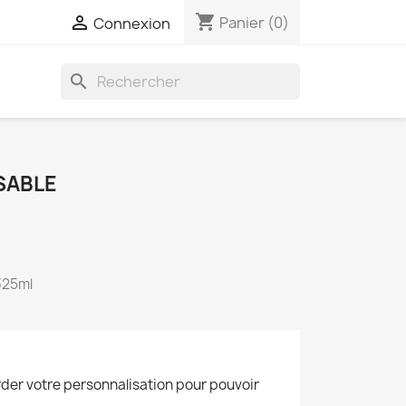
shopping_cart

Panier
(0)
Connexion
search
SABLE
325ml
der votre personnalisation pour pouvoir