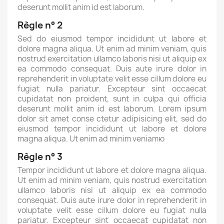
deserunt mollit anim id est laborum.
Règle n° 2
Sed do eiusmod tempor incididunt ut labore et
dolore magna aliqua. Ut enim ad minim veniam, quis
nostrud exercitation ullamco laboris nisi ut aliquip ex
ea commodo consequat. Duis aute irure dolor in
reprehenderit in voluptate velit esse cillum dolore eu
fugiat nulla pariatur. Excepteur sint occaecat
cupidatat non proident, sunt in culpa qui officia
×
deserunt mollit anim id est laborum. Lorem ipsum
Créer une liste d'envies
dolor sit amet conse ctetur adipisicing elit, sed do
eiusmod tempor incididunt ut labore et dolore
magna aliqua. Ut enim ad minim veniamю
Nom de la liste d'envies
Règle n° 3
Tempor incididunt ut labore et dolore magna aliqua.
Ut enim ad minim veniam, quis nostrud exercitation
ullamco laboris nisi ut aliquip ex ea commodo
Annuler
Créer une liste d'envies
consequat. Duis aute irure dolor in reprehenderit in
voluptate velit esse cillum dolore eu fugiat nulla
pariatur. Excepteur sint occaecat cupidatat non