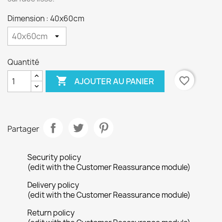
Dimension : 40x60cm
Quantité

favorite_border
AJOUTER AU PANIER
×
Créer une liste d'envies
Nom de la liste d'envies
Partager
Security policy
(edit with the Customer Reassurance module)
Annuler
Créer une liste d'envies
Delivery policy
(edit with the Customer Reassurance module)
Return policy