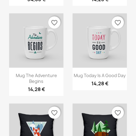
favorite_border
favorite_border
Aperçu rapide
Aperçu rapide


Mug The Adventure
Mug Today Is A Good Day
Begins
14,28 €
14,28 €
favorite_border
favorite_border