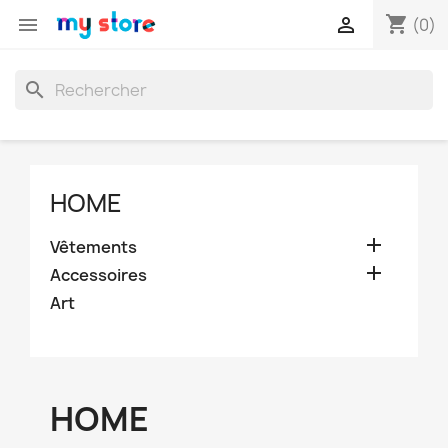
shopping_cart


(0)
search
HOME

Vêtements

Accessoires
Art
HOME