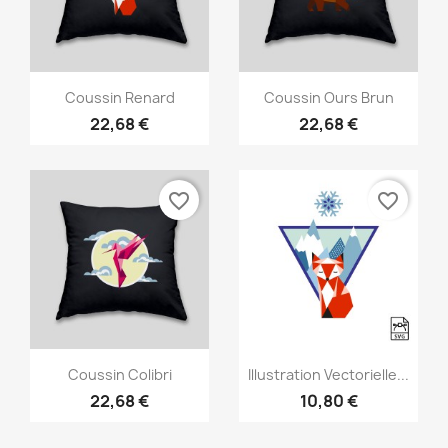
Aperçu rapide
Aperçu rapide


Coussin Renard
Coussin Ours Brun
22,68 €
22,68 €
favorite_border
favorite_border
Aperçu rapide
Aperçu rapide


Coussin Colibri
Illustration Vectorielle...
22,68 €
10,80 €