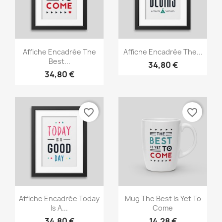
×
Créer une liste d'envies
Nom de la liste d'envies
Aperçu rapide
Aperçu rapide


Affiche Encadrée The
Affiche Encadrée The...
Best...
34,80 €
34,80 €
Annuler
Créer une liste d'envies
favorite_border
favorite_border
Aperçu rapide
Aperçu rapide


Affiche Encadrée Today
Mug The Best Is Yet To
Is A...
Come
34,80 €
14,28 €