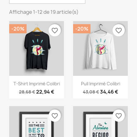
Affichage 1-12 de 19 article(s)
-20%
-20%
favorite_border
favorite_border
Aperçu rapide
Aperçu rapide


T-Shirt Imprimé Colibri
Pull Imprimé Colibri
22,94 €
34,46 €
28,68 €
43,08 €
favorite_border
favorite_border